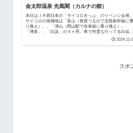
金太郎温泉 光風閣（カルナの館）
本日はＪＲ西日本の「サイコロきっぷ」のリベンジ企画
サイコロの候補地は「富山（敦賀つるがで北陸新幹線に
り換え）」、「津山（岡山駅で在来線に乗り換え）」、
「博多」、「白浜」の４ヶ所。車で何度も行ってる白浜
外ならどこでも良い所存です。で、出...
2024.11.
スポ