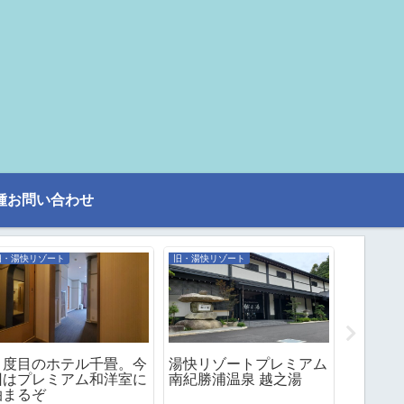
種お問い合わせ
旧・湯快リゾート
旧・湯快リゾート
日帰り旅行
４度目のホテル千畳。今
湯快リゾートプレミアム
日本旅
回はプレミアム和洋室に
南紀勝浦温泉 越之湯
で行く
泊まるぞ
の旅（