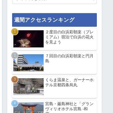
週間アクセスランキング
２度目の白浜彩朝楽（プレ
ミアム）宿泊で白浜の花火
を見よう
７回目の白浜彩朝楽と円月
島
くらま温泉と、ガーナーホ
テル京都四条烏丸
宮島・厳島神社と「グラン
ヴィリオホテル宮島 -和