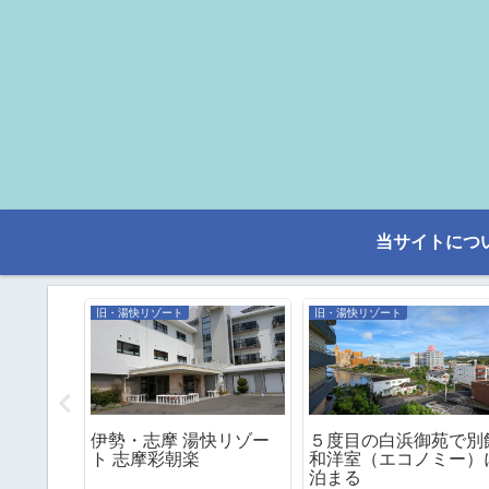
当サイトにつ
旧・湯快リゾート
旧・湯快リゾート
（ホテル
伊勢・志摩 湯快リゾー
５度目の白浜御苑で別
のわたら
ト 志摩彩朝楽
和洋室（エコノミー）
風呂と３
泊まる