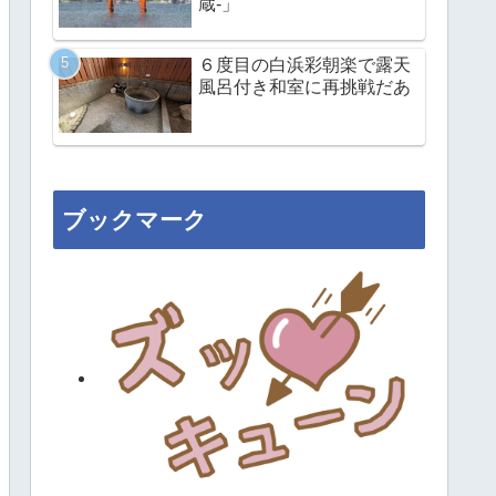
蔵-」
６度目の白浜彩朝楽で露天
風呂付き和室に再挑戦だあ
ブックマーク