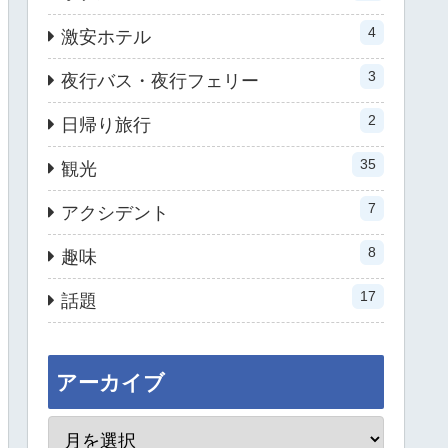
4
激安ホテル
3
夜行バス・夜行フェリー
2
日帰り旅行
35
観光
7
アクシデント
8
趣味
17
話題
アーカイブ