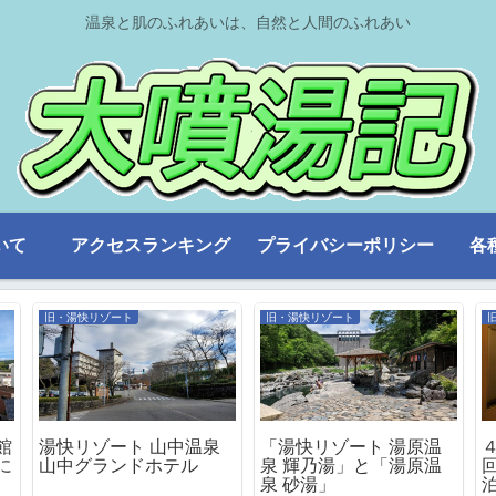
温泉と肌のふれあいは、自然と人間のふれあい
いて
アクセスランキング
プライバシーポリシー
各
旧・湯快リゾート
旧・湯快リゾート
館
湯快リゾート 山中温泉
「湯快リゾート 湯原温
に
山中グランドホテル
泉 輝乃湯」と「湯原温
泉 砂湯」