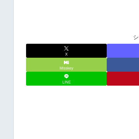
シ
X
Misskey
LINE