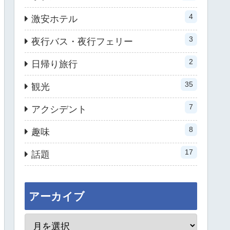
4
激安ホテル
3
夜行バス・夜行フェリー
2
日帰り旅行
35
観光
7
アクシデント
8
趣味
17
話題
アーカイブ