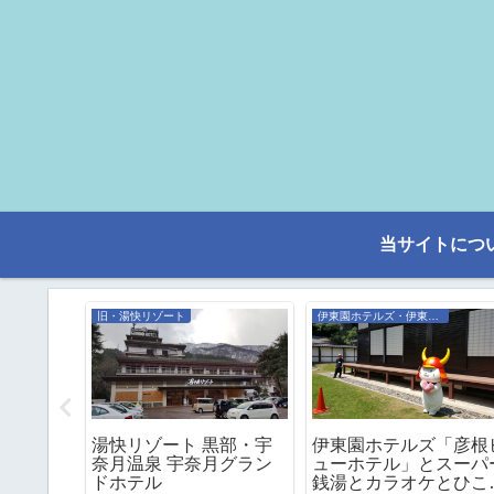
当サイトにつ
旧・湯快リゾート
伊東園ホテルズ・伊東園リゾート
の宿泊。
湯快リゾート 黒部・宇
伊東園ホテルズ「彦根
アム＞露
奈月温泉 宇奈月グラン
ューホテル」とスーパ
室 【禁
ドホテル
銭湯とカラオケとひこ