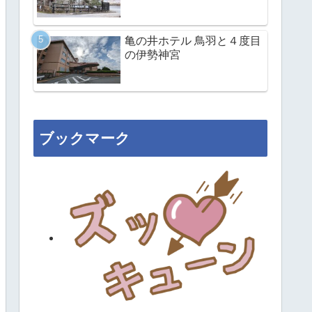
亀の井ホテル 鳥羽と４度目
の伊勢神宮
ブックマーク