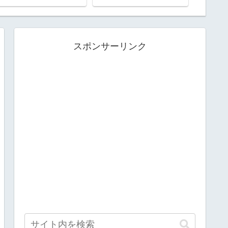
ド和室も可）を解放。悪
霊退散。陰陽師「安倍晴
明」を祀った晴明神社で
お参り
スポンサーリンク