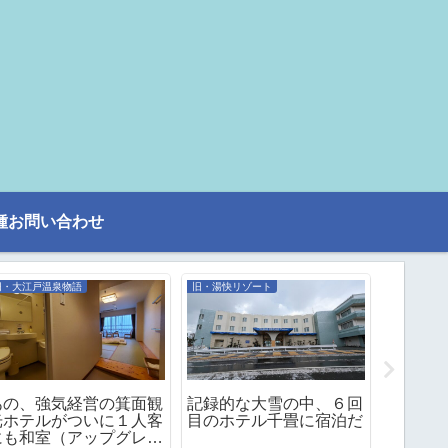
種お問い合わせ
旧・大江戸温泉物語
旧・湯快リゾート
旧・湯快リ
あの、強気経営の箕面観
記録的な大雪の中、６回
湯快リゾ
光ホテルがついに１人客
目のホテル千畳に宿泊だ
山中グ
にも和室（アップグレー