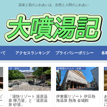
温泉と肌のふれあいは、自然と人間のふれあい
いて
アクセスランキング
プライバシーポリシー
各
旧・湯快リゾート
伊東園ホテルズ・伊東園リゾート
ビ
「湯快リゾート 湯原温
伊東園リゾート 伊豆熱
ー
泉 輝乃湯」と「湯原温
海温泉 熱海 金城館
に
泉 砂湯」