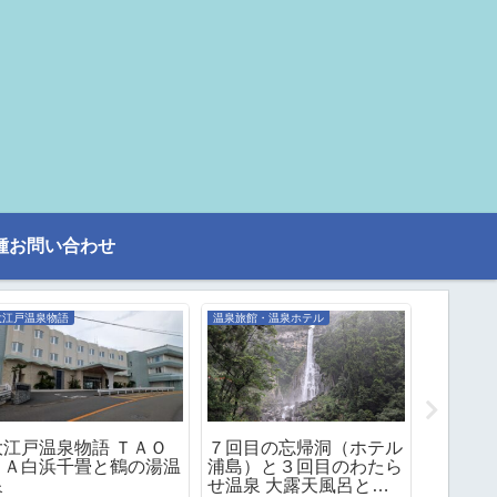
種お問い合わせ
大江戸温泉物語
温泉旅館・温泉ホテル
話題
大江戸温泉物語 ＴＡＯ
７回目の忘帰洞（ホテル
大噴湯
ＹＡ白浜千畳と鶴の湯温
浦島）と３回目のわたら
ト「東
泉
せ温泉 大露天風呂と３
グ」