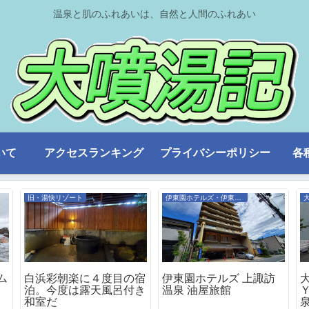
温泉と肌のふれあいは、自然と人間のふれあい
いて
アクセスランキング
プライバシーポリシー
各
旧・湯快リゾート
伊東園ホテルズ・伊東園リゾート
ム
白浜彩朝楽に４度目の宿
伊東園ホテルズ 上諏訪
泊。今度は露天風呂付き
温泉 油屋旅館
和室だ