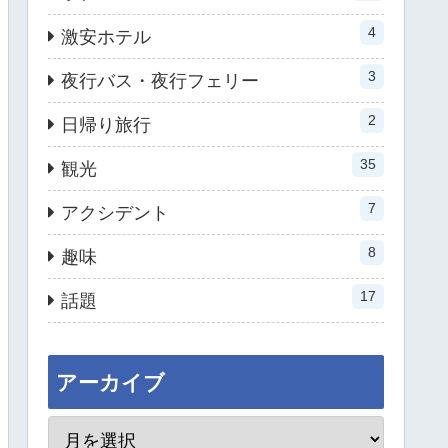
4
激安ホテル
3
夜行バス・夜行フェリー
2
日帰り旅行
35
観光
7
アクシデント
8
趣味
17
話題
アーカイブ