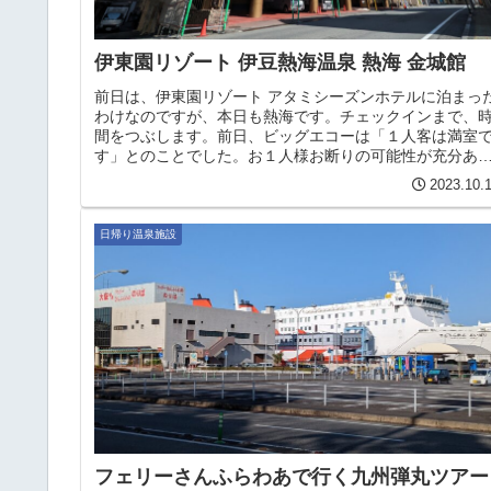
伊東園リゾート 伊豆熱海温泉 熱海 金城館
前日は、伊東園リゾート アタミシーズンホテルに泊まっ
わけなのですが、本日も熱海です。チェックインまで、
間をつぶします。前日、ビッグエコーは「１人客は満室
す」とのことでした。お１人様お断りの可能性が充分あ
ます。開店なで待って、お１人様...
2023.10.
日帰り温泉施設
フェリーさんふらわあで行く九州弾丸ツアー