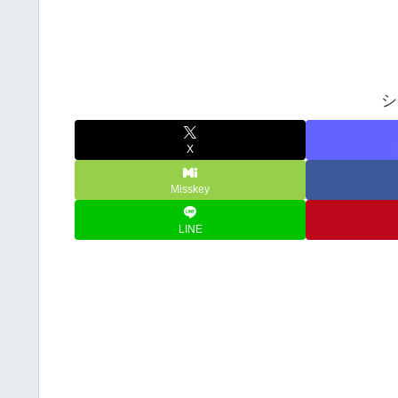
シ
X
Misskey
LINE