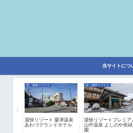
当サイトにつ
旧・湯快リゾート
旧・湯快リゾート
温泉リゾ
湯快リゾート 粟津温泉
湯快リゾートプレミア
摩彩朝楽
あわづグランドホテル
山中温泉 よしのや依緑
園