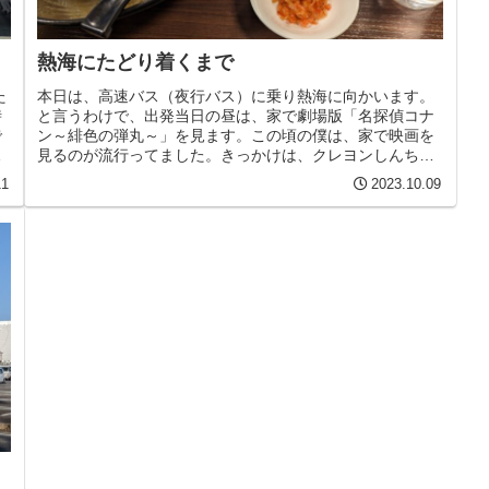
熱海にたどり着くまで
た
本日は、高速バス（夜行バス）に乗り熱海に向かいます。
時
と言うわけで、出発当日の昼は、家で劇場版「名探偵コナ
で
ン～緋色の弾丸～」を見ます。この頃の僕は、家で映画を
り
見るのが流行ってました。きっかけは、クレヨンしんちゃ
んの天カス学園です。勢い余って、...
11
2023.10.09