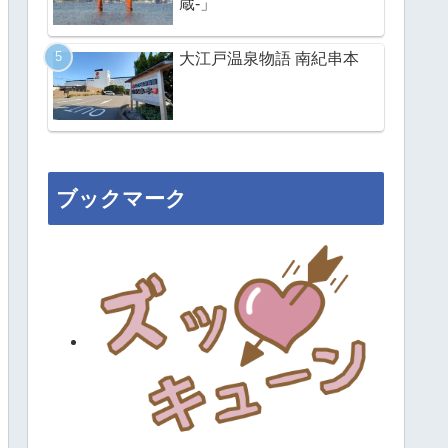
蔵-」
大江戸温泉物語 南紀串本
ブックマーク