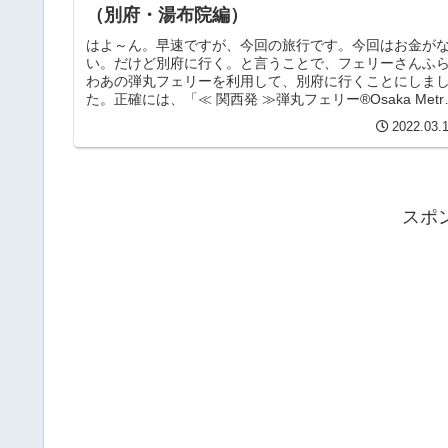
（別府・湯布院編）
はよ～ん。早速ですが、今回の旅行です。今回はお金が
い。だけど別府に行く。と言うことで、フェリーさんふ
わあの弾丸フェリーを利用して、別府に行くことにしま
た。正確には、「≪ 関西発 ≫弾丸フェリー®Osaka Metr
版」。大阪南港 ⇔...
2022.03.
スポ