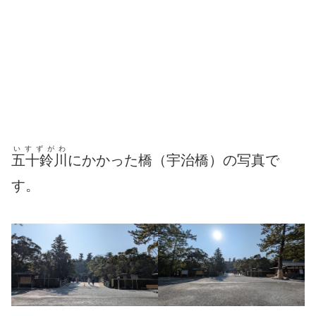
いすずがわ
五十鈴川
にかかった橋（宇治橋）の写真で
す。