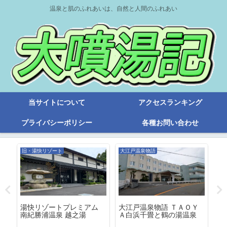
温泉と肌のふれあいは、自然と人間のふれあい
当サイトについて
アクセスランキング
プライバシーポリシー
各種お問い合わせ
旧・湯快リゾート
大江戸温泉物語
湯快リゾートプレミアム
伊
ー
大江戸温泉物語 ＴＡＯＹ
南紀勝浦温泉 越之湯
泉
Ａ白浜千畳と鶴の湯温泉