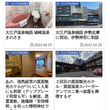
旧・大江戸温泉物語
旧・大江戸温泉物語
大江戸温泉物語 城崎温泉
大江戸温泉物語 伊勢志摩
きのさき
に宿泊。伊勢神宮に初詣
2022.06.07
2022.01.25
旧・大江戸温泉物語
旧・大江戸温泉物語
あの、強気経営の箕面観
２回目の箕面観光ホテ
光ホテルがついに１人客
ル・箕面温泉スパーガー
にも和室（アップグレー
デンでカニ食べ放題を満
ド和室も可）を解放。悪
喫するぞ
霊退散。陰陽師「安倍晴
明」を祀った晴明神社で