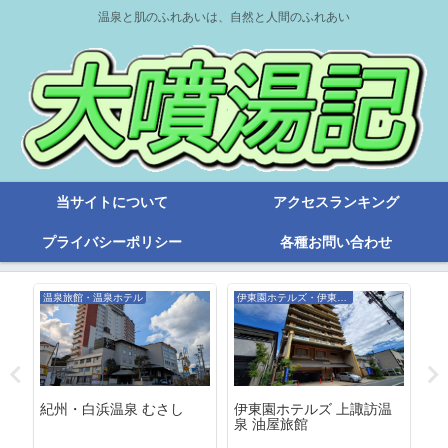
温泉と肌のふれあいは、自然と人間のふれあい
当サイトについて
アクセスランキング
プライバシーポリシー
各種お問い合わせ
温泉旅館・温泉ホテル
伊東園ホテルズ・伊東園リゾート
旧
摩
紀州・白浜温泉 むさし
伊東園ホテルズ 上諏訪温
ホ
泉 油屋旅館
泊
ド