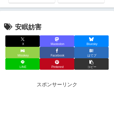
号
真
安眠妨害
X
Mastodon
Bluesky
Misskey
Facebook
はてブ
LINE
Pinterest
コピー
スポンサーリンク