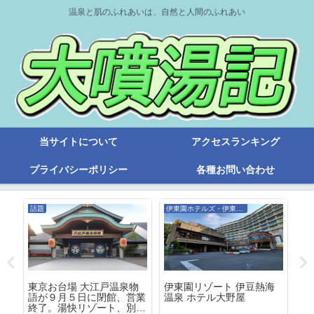
温泉と肌のふれあいは、自然と人間のふれあい
当サイトについて
アクセスランキング
プライバシーポリシー
各種お問い合わせ
話題
伊東園ホテルズ・伊東園リゾート
Ｏ
東京お台場 大江戸温泉物
伊東園リゾート 伊豆熱海
伊
勢
語が９月５日に閉館、営業
温泉 ホテル大野屋
温
終了。湯快リゾート、別府
ル