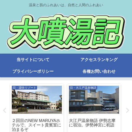
温泉と肌のふれあいは、自然と人間のふれあい
当サイトについて
アクセスランキング
プライバシーポリシー
各種お問い合わせ
旧・湯快リゾート
旧・大江戸温泉物語
大
今
２回目のNEW MARUYAホ
大江戸温泉物語 伊勢志摩
「
風
テルで、スイート貴賓室に
に宿泊。伊勢神宮に初詣
Ｙ
だ
泊まるぞ
神