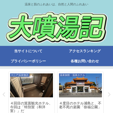
温泉と肌のふれあいは、自然と人間のふれあい
当サイトについて
アクセスランキング
プライバシーポリシー
各種お問い合わせ
大江戸温泉物語
温泉旅館・温泉ホテル
旧
ー
４回目の箕面観光ホテル、
４度目のホテル浦島と、不
湯
今回は「特別室（和洋
老不死の楽園「徐福公園」
呂
室）」だ