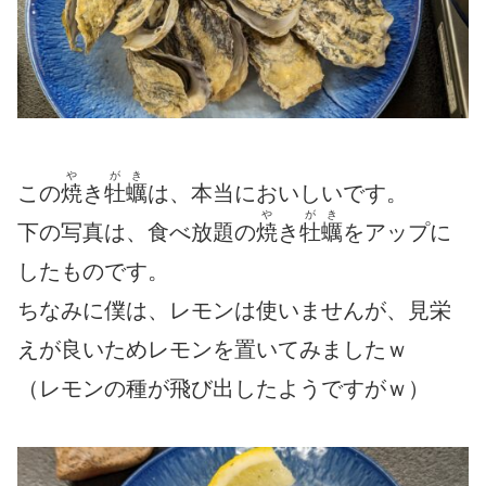
や
がき
この
焼
き
牡蠣
は、本当においしいです。
や
がき
下の写真は、食べ放題の
焼
き
牡蠣
をアップに
したものです。
ちなみに僕は、レモンは使いませんが、見栄
えが良いためレモンを置いてみましたｗ
（レモンの種が飛び出したようですがｗ）