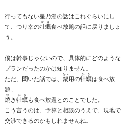
行ってもない星乃湯の話はこれぐらいにし
かき
て、つり幸の
牡蠣
食べ放題の話に戻りましょ
う。
僕は幹事じゃないので、具体的にどのような
プランだったのかは知りません。
なべ
かき
ただ、聞いた話では、
鍋
用の
牡蠣
は食べ放
題。
や
がき
焼
き
牡蠣
も食べ放題とのことでした。
こう言うのは、予算と相談のうえで、現地で
交渉できるのかもしれませんね。