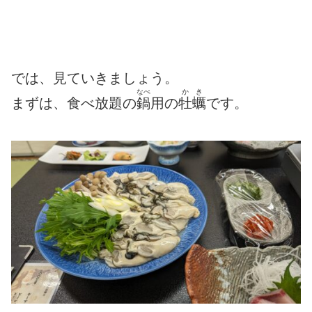
では、見ていきましょう。
なべ
かき
まずは、食べ放題の
鍋
用の
牡蠣
です。