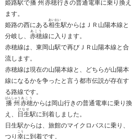
姫路駅で
播州
赤穂
行きの普通電車に乗り換え
ます。
あいおい
姫路の西にある
相生
駅からはＪＲ山陽本線と
あこう
分岐し、
赤穂
線に入ります。
赤穂線は、東岡山駅で再びＪＲ山陽本線と合
流します。
赤穂線は現在の山陽本線と、どちらが山陽本
線になるかを争ったと言う都市伝説が存在す
る路線です。
ばんしゅう
あこう
播州
赤穂
からは岡山行きの普通電車に乗り換
ひなせ
え、
日生
駅に到着しました。
日生駅からは、旅館のマイクロバスに乗り、
こう
つり
幸
に到着です。