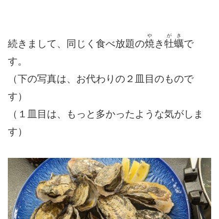
や
がき
続きまして、同じく食べ放題の
焼
き
牡蠣
で
す。
（下の写真は、お代わりの２皿目のもので
す）
（１皿目は、もっと多かったような気がしま
す）