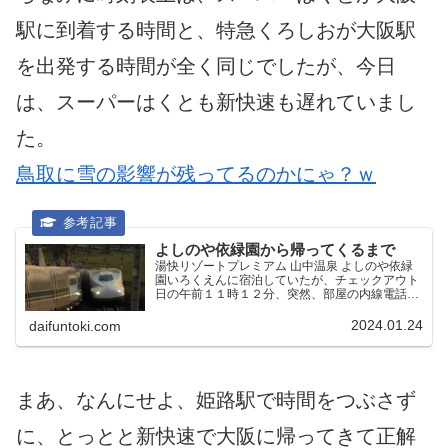
駅に到着する時間と、特急くろしおが大阪駅
を出発する時間が全く同じでしたが、今日
は、スーパーはくとも新快速も遅れていまし
た。
鳥取に雪の影響が残ってるのかにゃ？ｗ
よしのや依緑園から帰ってくるまで
湯快リゾートプレミアム 山中温泉 よしのや依緑
園いろくえんに宿泊していたが、チェックアウト
日の午前１１時１２分、突然、部屋の内線電話が
鳴り、「帰りのバスが運休になりました」と告げ
られる。（湯快リゾートはチェックアウト時間は
2024.01.24
daifuntoki.com
正午まで）私は急い...
まあ、なんにせよ、姫路駅で時間をつぶさず
に、とっとと新快速で大阪に帰ってきて正解