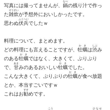
なべ
写真には撮ってませんが、
鍋
の残り汁で作っ
ぞうすい
た
雑炊
が予想外においしかったです。
ふくへい
思わぬ
伏兵
でしたｗ
料理について、まとめます。
かき
しぶ
どの料理にも言えることですが、
牡蠣
は
渋
み
かき
のある
牡蠣
ではなく、大きくて、ぷりぷり
あま
かき
で、
甘
みのあるおいしい
牡蠣
でした。
かき
こんな大きくて、ぷりぷりの
牡蠣
が食べ放題
とか、本当すごいですｗ
すす
これはお
勧
めです。
こう
ひなせ