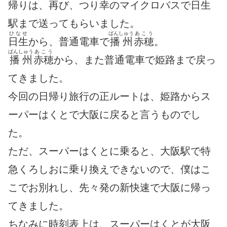
帰りは、再び、つり
幸
のマイクロバスで
日生
駅まで送ってもらいました。
ひなせ
ばんしゅう
あこう
日生
から、普通電車で
播州
赤穂
。
ばんしゅう
あこう
播州
赤穂
から、また普通電車で姫路まで戻っ
てきました。
今回の日帰り旅行の正ルートは、姫路からス
ーパーはくとで大阪に戻ると言うものでし
た。
ただ、スーパーはくとに乗ると、大阪駅で特
急くろしおに乗り換えできないので、僕はこ
こでお別れし、先々発の新快速で大阪に帰っ
てきました。
ちなみに時刻表上は、スーパーはくとが大阪