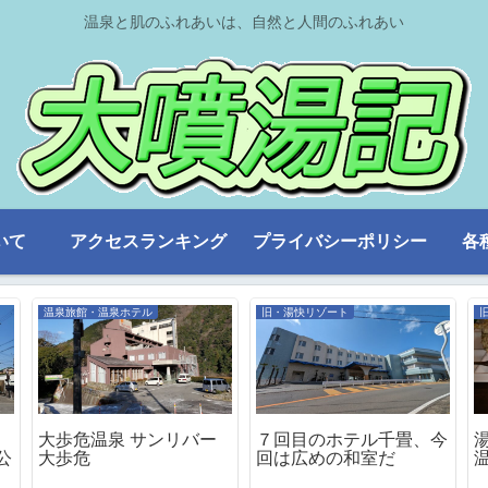
温泉と肌のふれあいは、自然と人間のふれあい
いて
アクセスランキング
プライバシーポリシー
各
温泉旅館・温泉ホテル
旧・湯快リゾート
、
大歩危温泉 サンリバー
７回目のホテル千畳、今
公
大歩危
回は広めの和室だ