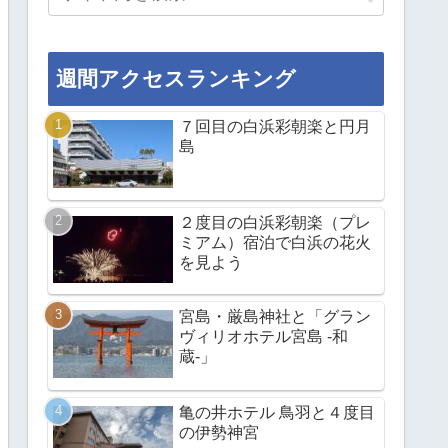
週間アクセスランキング
７回目の白浜彩朝楽と円月
島
２度目の白浜彩朝楽（プレ
ミアム）宿泊で白浜の花火
を見よう
宮島・厳島神社と「グラン
ヴィリオホテル宮島 -和
蔵-」
亀の井ホテル 鳥羽と４度目
の伊勢神宮