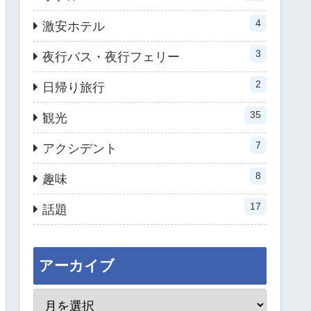
4
激安ホテル
3
夜行バス・夜行フェリー
2
日帰り旅行
35
観光
7
アクシデント
8
趣味
17
話題
アーカイブ