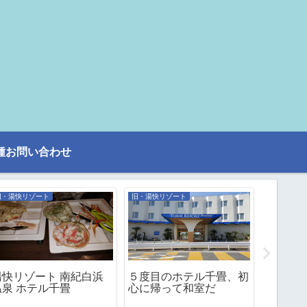
種お問い合わせ
旧・湯快リゾート
旧・湯快リゾート
湯快リゾート 南紀白浜
５度目のホテル千畳、初
伊東園リ
温泉 ホテル千畳
心に帰って和室だ
海温泉 