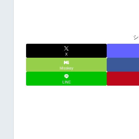
シ
X
Misskey
LINE