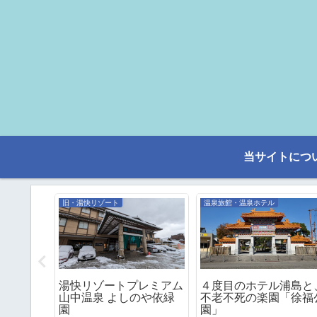
当サイトにつ
旧・湯快リゾート
温泉旅館・温泉ホテル
５度目の
湯快リゾートプレミアム
４度目のホテル浦島と
帰洞を満
山中温泉 よしのや依緑
不老不死の楽園「徐福
園
園」