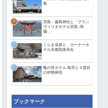
島
宮島・厳島神社と「グラン
ヴィリオホテル宮島 -和
蔵-」
くらま温泉と、ガーナーホ
テル京都四条烏丸
亀の井ホテル 鳥羽と４度目
の伊勢神宮
ブックマーク