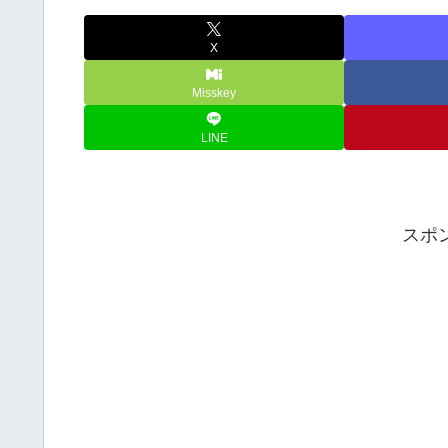
X
Misskey
LINE
スポ