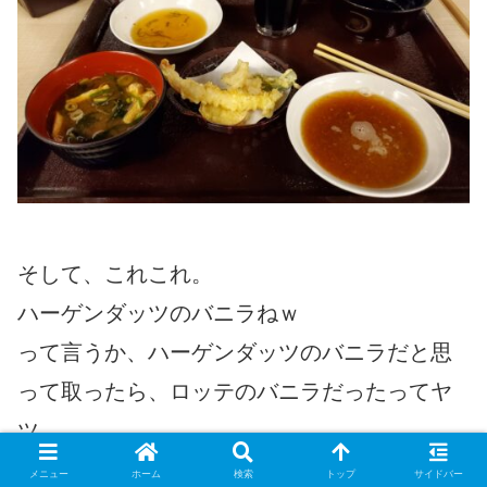
そして、これこれ。
ハーゲンダッツのバニラねｗ
って言うか、ハーゲンダッツのバニラだと思
って取ったら、ロッテのバニラだったってヤ
ツ。
非常に甘いし、
メニュー
ホーム
検索
トップ
サイドバー