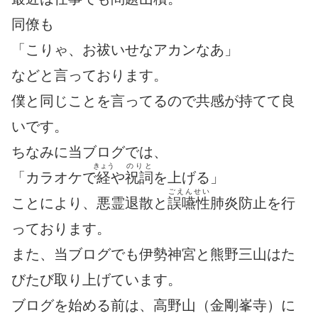
同僚も
「こりゃ、お祓いせなアカンなあ」
などと言っております。
僕と同じことを言ってるので共感が持てて良
いです。
ちなみに当ブログでは、
きょう
のりと
「カラオケで
経
や
祝詞
を上げる」
ごえんせい
ことにより、悪霊退散と
誤嚥性
肺炎防止を行
っております。
また、当ブログでも伊勢神宮と熊野三山はた
びたび取り上げています。
ブログを始める前は、高野山（金剛峯寺）に