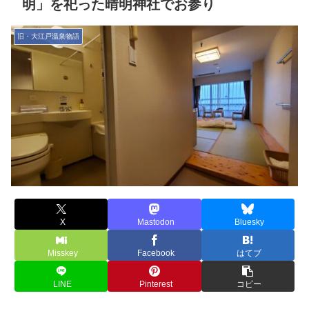
明」を祀った晴明神社でお参り
旧・大江戸温泉物語
X
Mastodon
Bluesky
Misskey
Facebook
はてブ
LINE
Pinterest
コピー