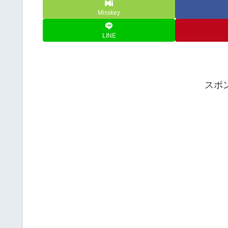
Misskey
LINE
スポ