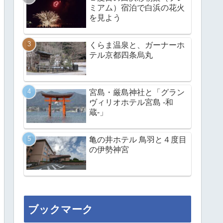
ミアム）宿泊で白浜の花火
を見よう
くらま温泉と、ガーナーホ
テル京都四条烏丸
宮島・厳島神社と「グラン
ヴィリオホテル宮島 -和
蔵-」
亀の井ホテル 鳥羽と４度目
の伊勢神宮
ブックマーク