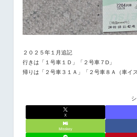
２０２５年１月追記
行きは「１号車１Ｄ」「２号車７D」
帰りは「２号車３１Ａ」「２号車８Ａ（車イ
シ
X
Misskey