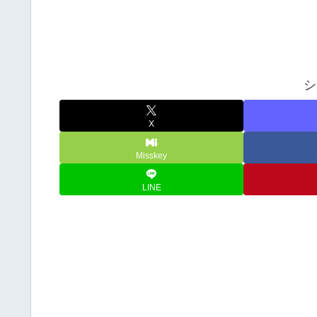
シ
X
Misskey
LINE