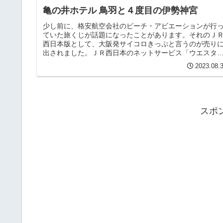
亀の井ホテル 鳥羽と４度目の伊勢神宮
少し前に、格安航空会社のピーチ・アビエーションが行
ていた旅くじが話題になったことがあります。それのＪ
西日本版として、大阪発サイコロきっぷと言うのが売り
出されました。ＪＲ西日本のネットサービス「ウエスタ
ー」より２０２３年８月１日から８月...
2023.08.
スポ