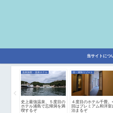
当サイトにつ
温泉旅館・温泉ホテル
旧・湯快リゾート
湯村温泉
史上最強温泉、５度目の
４度目のホテル千畳。
ホテル浦島で忘帰洞を満
回はプレミアム和洋室
喫するぞ
泊まるぞ