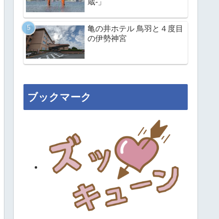
蔵-」
亀の井ホテル 鳥羽と４度目
の伊勢神宮
ブックマーク