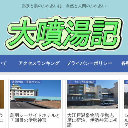
温泉と肌のふれあいは、自然と人間のふれあい
いて
アクセスランキング
プライバシーポリシー
各
温泉旅館・温泉ホテル
旧・大江戸温泉物語
今
鳥羽シーサイドホテルと
大江戸温泉物語 伊勢志
に
７回目の伊勢神宮
摩に宿泊。伊勢神宮に初
詣