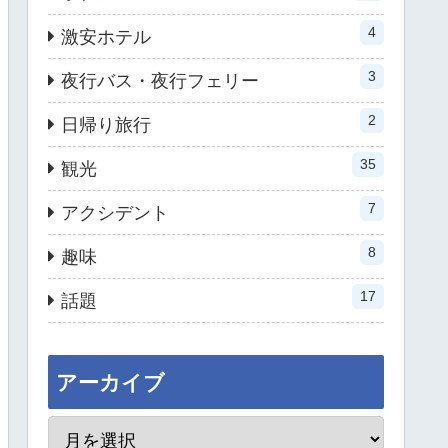
4
激安ホテル
3
夜行バス・夜行フェリー
2
日帰り旅行
35
観光
7
アクシデント
8
趣味
17
話題
アーカイブ