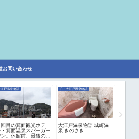
種お問い合わせ
大江戸温泉物語
旧・大江戸温泉物語
旧・湯快リ
５回目の箕面観光ホテ
大江戸温泉物語 城崎温
湯快リ
ル・箕面温泉スパーガー
泉 きのさき
南紀勝浦
デン。休館前、最後の宿