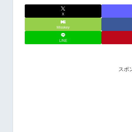
X
Misskey
LINE
スポ