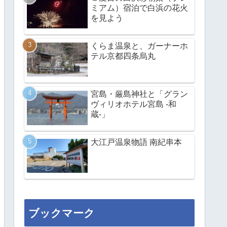
ミアム）宿泊で白浜の花火
を見よう
くらま温泉と、ガーナーホ
テル京都四条烏丸
宮島・厳島神社と「グラン
ヴィリオホテル宮島 -和
蔵-」
大江戸温泉物語 南紀串本
ブックマーク