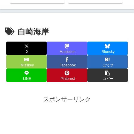
題
白崎海岸
X
Mastodon
Bluesky
Misskey
Facebook
はてブ
LINE
Pinterest
コピー
スポンサーリンク