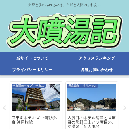
温泉と肌のふれあいは、自然と人間のふれあい
当サイトについて
アクセスランキング
プライバシーポリシー
各種お問い合わせ
伊東園ホテルズ・伊東園リゾート
温泉旅館・温泉ホテル
旧
伊東園ホテルズ 上諏訪温
３
ー
８度目のホテル浦島と４度
泉 油屋旅館
目
目の熊野三山と３度目の川
ズ
湯温泉「仙人風呂」