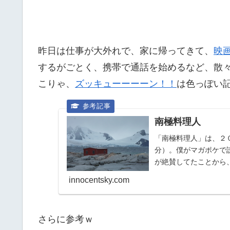
昨日は仕事が大外れで、家に帰ってきて、
映
するがごとく、携帯で通話を始めるなど、散
こりゃ、
ズッキューーーーン！！
は色っぽい
南極料理人
「南極料理人」は、２
分）。僕がマガポケで
が絶賛してたことから
は、映画「南極料理人」
innocentsky.com
さらに参考ｗ