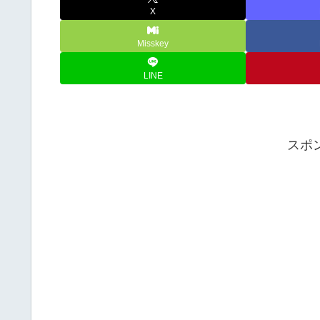
X
Misskey
LINE
スポ