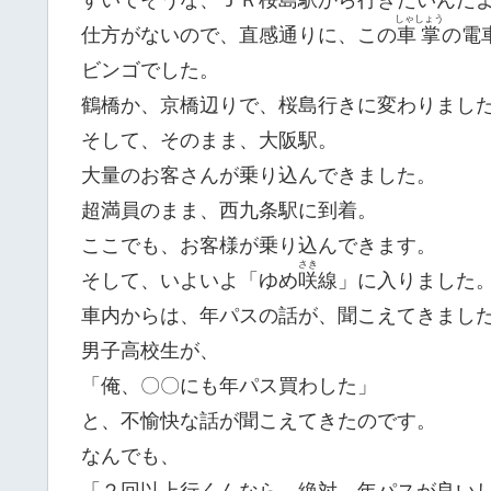
すいてそうな、ＪＲ桜島駅から行きたいんだ
しゃしょう
仕方がないので、直感通りに、この
車掌
の電
ビンゴでした。
鶴橋か、京橋辺りで、桜島行きに変わりまし
そして、そのまま、大阪駅。
大量のお客さんが乗り込んできました。
超満員のまま、西九条駅に到着。
ここでも、お客様が乗り込んできます。
さき
そして、いよいよ「ゆめ
咲
線」に入りました
車内からは、年パスの話が、聞こえてきまし
男子高校生が、
「俺、〇〇にも年パス買わした」
と、不愉快な話が聞こえてきたのです。
なんでも、