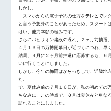
当初は、序盤、中盤、終盤の３回にしようと
しかし、
「スマホからの電子予約の仕方をテレビでレ
と言う予想外のことがあったため、スタート
はい、他力本願の極みです。
さらにパビリオン建設の遅れ、２ヶ月前抽選
４月１３日の万博開幕日が近づくにつれ、早
結局、４月に２ヶ月前抽選に応募するも、６
いに行くことにしました。
しかし、今年の梅雨はからっきしで、近畿地
た。
で、夏休み前の７月１６日が、私の初めての
ちなみに、この時点で、８月は夏休みと重な
訪れることにしました。