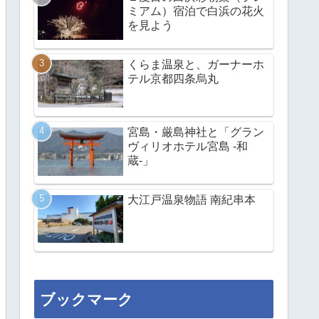
ミアム）宿泊で白浜の花火
を見よう
くらま温泉と、ガーナーホ
テル京都四条烏丸
宮島・厳島神社と「グラン
ヴィリオホテル宮島 -和
蔵-」
大江戸温泉物語 南紀串本
ブックマーク