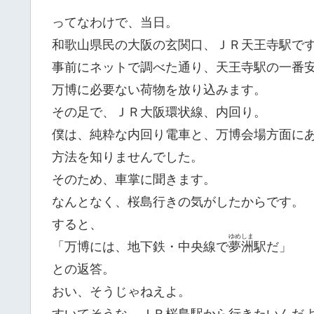
ってなわけで、当日。
和歌山県民の大阪の玄関口、ＪＲ天王寺駅で
事前にネットで調べた通り、天王寺駅の一番
万博に必要ない荷物を放り込みます。
その足で、ＪＲ大阪環状線、内回り。
僕は、純粋な内回り電車と、万博会場方面に
方法を知りませんでした。
そのため、車掌に聞きます。
なんとなく、桜島行きの気がしたからです。
すると、
ゆめしま
「万博には、地下鉄・中央線で
夢洲
駅だ」
との返答。
おい、そうじゃねえよ。