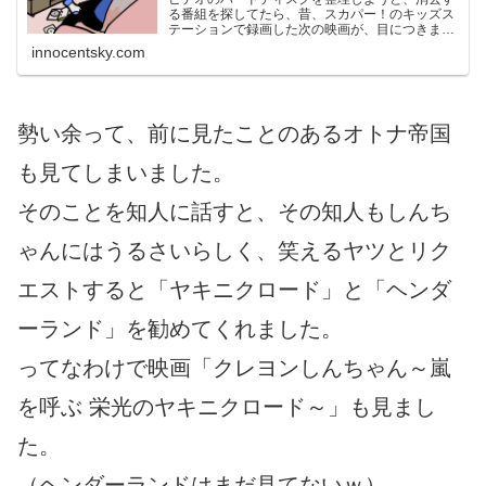
る番組を探してたら、昔、スカパー！のキッズス
テーションで録画した次の映画が、目につきまし
た。映画クレヨンしんちゃん 謎メキ！花の天カ
innocentsky.com
ス学園です。「天カス学園」と言う言葉の持つパ
ワーと、内容が全く分...
勢い余って、前に見たことのあるオトナ帝国
も見てしまいました。
そのことを知人に話すと、その知人もしんち
ゃんにはうるさいらしく、笑えるヤツとリク
エストすると「ヤキニクロード」と「ヘンダ
ーランド」を勧めてくれました。
ってなわけで映画「クレヨンしんちゃん～嵐
を呼ぶ 栄光のヤキニクロード～」も見まし
た。
（ヘンダーランドはまだ見てないｗ）