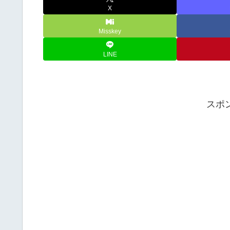
X
Misskey
LINE
スポ