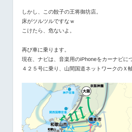
しかし、この餃子の王将御坊店。
床がツルツルですなｗ
こけたら、危ないよ。
再び車に乗ります。
現在、ナビは、音楽用のiPhoneをカーナビ
４２５号に乗り、山間国道ネットワークのＸ