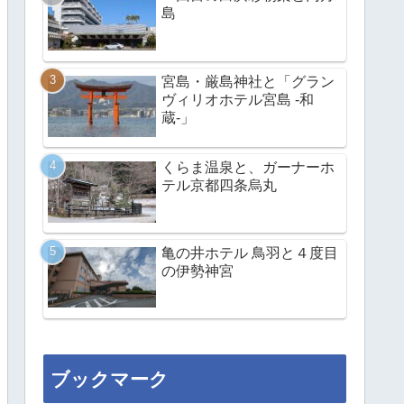
島
宮島・厳島神社と「グラン
ヴィリオホテル宮島 -和
蔵-」
くらま温泉と、ガーナーホ
テル京都四条烏丸
亀の井ホテル 鳥羽と４度目
の伊勢神宮
ブックマーク