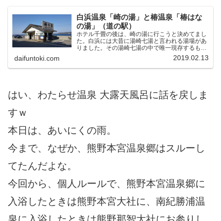
白浜温泉「崎の湯」と椿温泉「椿はな
の湯」（道の駅）
ホテル千畳の後は、崎の湯に行こうと決めてまし
た。白浜には大昔に湯崎七湯と言われる湯場があ
りました。その湯崎七湯の中で唯一現存するもの
が崎の湯になります。白浜は日本三古泉の１つで
2019.02.13
daifuntoki.com
すから、崎の湯は現存する日本最古の温泉である
可能性があります。崎...
はい、わたらせ温泉 大露天風呂に話を戻しま
すｗ
本日は、あいにくの雨。
今まで、なぜか、熊野本宮温泉郷はスルーし
てたんだよな。
今回から、個人ルールで、熊野本宮温泉郷に
入浴したときは熊野本宮大社に、南紀勝浦温
泉に入浴したときは熊野那智大社にお参りし