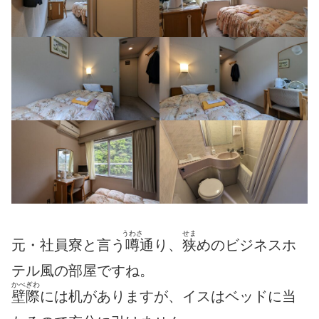
うわさ
せま
元・社員寮と言う
噂
通り、
狭
めのビジネスホ
テル風の部屋ですね。
かべぎわ
壁際
には机がありますが、イスはベッドに当