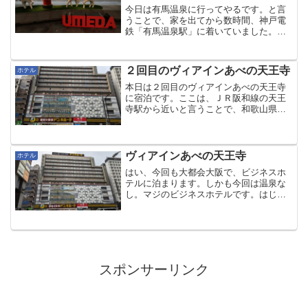
今日は有馬温泉に行ってやるです。と言
うことで、家を出てから数時間、神戸電
鉄「有馬温泉駅」に着いていました。本
日の目的地は「有馬温泉 太閤の湯」。有
馬温泉 太閤の湯は、昨年春よりリニュー
アル工事に入り、今年２月１４日にリニ
２回目のヴィアインあべの天王寺
ホテル
ューアルオープンして...
本日は２回目のヴィアインあべの天王寺
に宿泊です。ここは、ＪＲ阪和線の天王
寺駅から近いと言うことで、和歌山県民
にとっては便利なところになっていま
す。まずは、キューズモールで腹ごしら
えです。リンガーハット あべのキューズ
モール店です。せっかく買...
ヴィアインあべの天王寺
ホテル
はい、今回も大都会大阪で、ビジネスホ
テルに泊まります。しかも今回は温泉な
し。マジのビジネスホテルです。はじめ
に書いちゃいます。今回泊まるホテル
は、ＪＲ西日本グループのヴィアインあ
べの天王寺です。まあ、「大阪環状線に
１駅乗って、スパワールドに...
スポンサーリンク