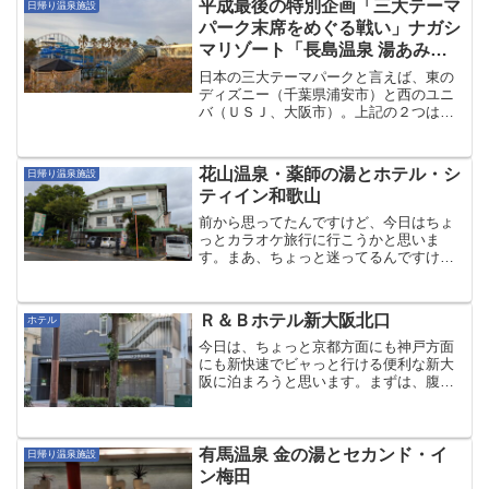
平成最後の特別企画「三大テーマ
日帰り温泉施設
パーク末席をめぐる戦い」ナガシ
マリゾート「長島温泉 湯あみの
島」 vs 刈谷ハイウェイオアシス
日本の三大テーマパークと言えば、東の
「天然温泉かきつばた」
ディズニー（千葉県浦安市）と西のユニ
バ（ＵＳＪ、大阪市）。上記の２つは確
定として、後１つはどこだろうか？旅行
業界などは遠出して欲しいので、三大テ
ーマパークの残る１席は、九州のハウス
花山温泉・薬師の湯とホテル・シ
日帰り温泉施設
テンボス（森の家、長崎県...
ティイン和歌山
前から思ってたんですけど、今日はちょ
っとカラオケ旅行に行こうかと思いま
す。まあ、ちょっと迷ってるんですけ
ど…、ねｗってなわけでスタートですｗ
今日は近場と言うこともあり、昨日は夜
更かし。朝もゆっくり起床で、いつもよ
Ｒ＆Ｂホテル新大阪北口
ホテル
り遅めの出発です。でも、ちょ...
今日は、ちょっと京都方面にも神戸方面
にも新快速でビャっと行ける便利な新大
阪に泊まろうと思います。まずは、腹ご
しらえに昼食を。いきなり！ステーキに
てワイルドコンボ４５０をいただきま
す。よく分かりませんが、VTuberアイド
ルグループ「ホロライ...
有馬温泉 金の湯とセカンド・イ
日帰り温泉施設
ン梅田