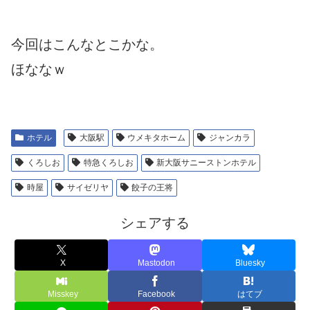
今回はこんなとこかな。
ほななｗ
ホテル
大阪駅
ウメキタホーム
ジャンカラ
くろしお
特急くろしお
新大阪サニーストンホテル
時屋
サイゼリヤ
餃子の王将
シェアする
X
Mastodon
Bluesky
Misskey
Facebook
はてブ