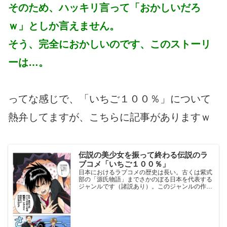
そのため、ハッキリ言って「おかしいだろ
ｗ」としか言えません。
そう、完全におかしいのです、このストーリ
ーは…。
ってな感じで、「いちご１００％」について
熱弁してますが、こちらに記事がありますｗ
伝説の美少女を振って終わる伝説のラ
ブコメ「いちご１００％」
日本におけるラブコメの歴史は長い。古くは紫式
部の「源氏物語」までさかのぼる日本を代表する
ジャンルです（諸説あり）。このジャンルの作品
は、近年でもオバちゃんを中心とした規制論が話
題を集めることがあります。源氏物語に登場する
光ひかる源氏げんじは...