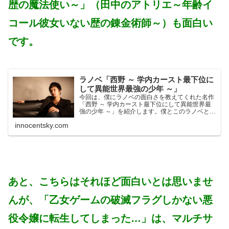
歴の魔法使い～」（田中のアトリエ～年齢イ
コール彼女いない歴の錬金術師～）も面白い
です。
ラノベ「西野 ～ 学内カースト最下位に
して異能世界最強の少年 ～」
今回は、僕にラノベの面白さを教えてくれた名作
「西野 ～ 学内カースト最下位にして異能世界最
強の少年 ～」を紹介します。僕とこのラノベとの
出会いは電子書籍のセールでした。この時は、ま
innocentsky.com
だ２巻か３巻までしか発売されておらず、１巻と
２巻が９９円セー...
あと、こちらはそれほど面白いとは思いませ
んが、「乙女ゲームの破滅フラグしかない悪
役令嬢に転生してしまった…」は、マルチサ