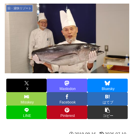
旧・湯快リゾート
X
Mastodon
Bluesky
Misskey
Facebook
はてブ
LINE
Pinterest
コピー