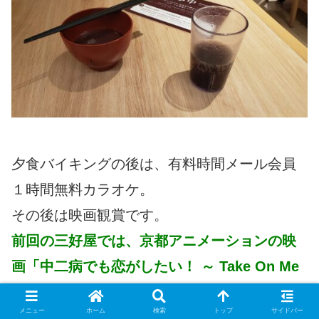
夕食バイキングの後は、有料時間メール会員
１時間無料カラオケ。
その後は映画観賞です。
前回の三好屋では、京都アニメーションの映
画「中二病でも恋がしたい！ ～ Take On Me
～」を見ました。
メニュー
ホーム
検索
トップ
サイドバー
これは、「中二病でも恋がしたい！」劇場版