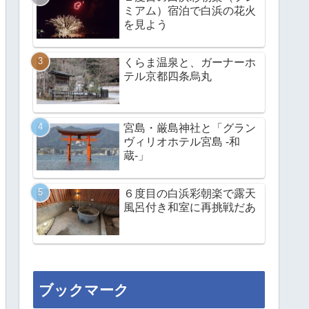
ミアム）宿泊で白浜の花火
を見よう
くらま温泉と、ガーナーホ
テル京都四条烏丸
宮島・厳島神社と「グラン
ヴィリオホテル宮島 -和
蔵-」
６度目の白浜彩朝楽で露天
風呂付き和室に再挑戦だあ
ブックマーク