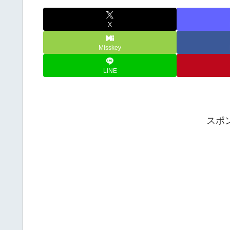
X
Misskey
LINE
スポ