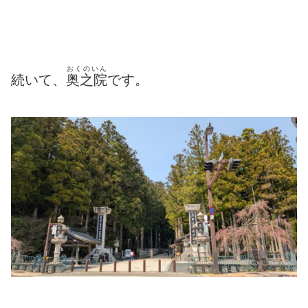
おくのいん
続いて、
奥之院
です。