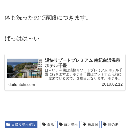
体も洗ったので家路につきます。
ばっはは～い
湯快リゾートプレミアム 南紀白浜温泉
ホテル千畳
は～い、今回は湯快リゾートプレミアム ホテル千
畳に行きますよ。ホテル千畳はプレミアム化前に
一度来ているので、２度目となります。ホテル千
畳は和歌山県の白浜温泉にある温泉ホテル。和歌
2019.02.12
daifuntoki.com
山県民の僕としては長く眠れます。前日の夜は若
干アニメをたしなん…
日帰り温泉施設
白浜
白浜温泉
椿温泉
崎の湯