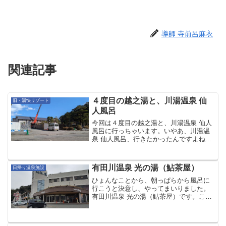
導師 寺前呂麻衣
関連記事
４度目の越之湯と、川湯温泉 仙
旧・湯快リゾート
人風呂
今回は４度目の越之湯と、川湯温泉 仙人
風呂に行っちゃいます。いやあ、川湯温
泉 仙人風呂、行きたかったんですよね。
ホテル浦島チェーン 山水館 川湯まつやに
行ったときは、季節外でやってませんで
したし、ホテル瀞流荘に行ったときは、
有田川温泉 光の湯（鮎茶屋）
日帰り温泉施設
海パンを持ってま...
ひょんなことから、朝っぱらから風呂に
行こうと決意し、やってまいりました。
有田川温泉 光の湯（鮎茶屋）です。こち
らは有田市の国道４２号線沿いにあるひ
ときわ目立つ建物にある温泉です。温泉
としてはまだ新しく、昔は温泉なしの鮎