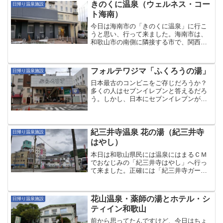
茶屋として営業しており...
きのくに温泉（ウェルネス・コー
日帰り温泉施設
ト海南）
今日は海南市の「きのくに温泉」に行こ
うと思い、行って来ました。海南市は、
和歌山市の南側に隣接する市で、関西電
力の海南発電所や新日鉄住金の和歌山製
鉄所（海南地区）、エネオスのグループ
会社の和歌山石油精製の製油所など工場
フォルテワジマ「ふくろうの湯」
日帰り温泉施設
が多く立地している工業都...
日本最古のコンビニをご存じだろうか？
多くの人はセブンイレブンと答えるだろ
う。しかし、日本にセブンイレブンが登
場する前から、コンビニと言う言葉が誕
生する前から、コンビニ（のような店）
は日本に存在するのである。それがナイ
トショップ「いしづち」で...
紀三井寺温泉 花の湯（紀三井寺
日帰り温泉施設
はやし）
本日は和歌山県民には温泉にはまるＣＭ
でおなじみの「紀三井寺はやし」へ行っ
て来ました。正確には「紀三井寺ガーデ
ンホテルはやし」と言う温泉ホテルで
す。そこの温泉施設が「紀三井寺温泉 花
の湯」として日帰り入浴に対応していま
花山温泉・薬師の湯とホテル・シ
日帰り温泉施設
す。僕なんか名前を覚えら...
ティイン和歌山
前から思ってたんですけど、今日はちょ