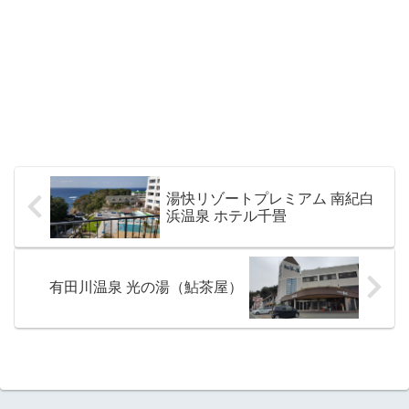
湯快リゾートプレミアム 南紀白
浜温泉 ホテル千畳
有田川温泉 光の湯（鮎茶屋）