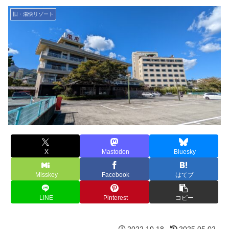
旧・湯快リゾート
X
Mastodon
Bluesky
Misskey
Facebook
はてブ
LINE
Pinterest
コピー