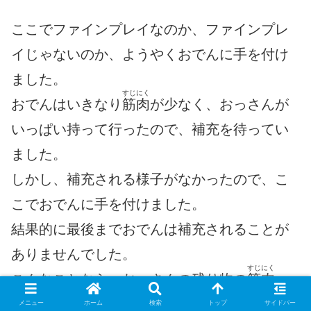
ここでファインプレイなのか、ファインプレ
イじゃないのか、ようやくおでんに手を付け
ました。
すじにく
おでんはいきなり
筋肉
が少なく、おっさんが
いっぱい持って行ったので、補充を待ってい
ました。
しかし、補充される様子がなかったので、こ
こでおでんに手を付けました。
結果的に最後までおでんは補充されることが
ありませんでした。
すじにく
こんなことなら、おっさんの残り物の
筋肉
、
早々に確保しとくべきでしたｗ
メニュー
ホーム
検索
トップ
サイドバー