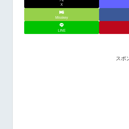
X
Misskey
LINE
スポ