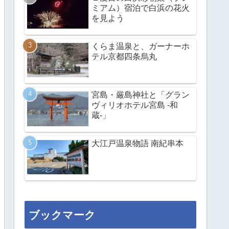
ミアム）宿泊で白浜の花火
を見よう
くらま温泉と、ガーナーホ
テル京都四条烏丸
宮島・厳島神社と「グラン
ヴィリオホテル宮島 -和
蔵-」
大江戸温泉物語 南紀串本
ブックマーク