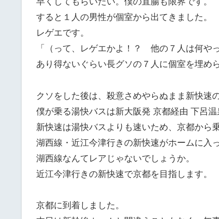
早くしてもらいたい。僕の直腸も限界です。
すると１人の男性が個室から出てきました。
レゲエです。
「（って、レゲエかよ！？ 他の７人は何や
あり得ないぐらい長グソの７人に個室を埋め
クソをした後は、殺意さめやらぬまま新快速
僕が乗る湯快バスは新大阪発 京都経由 下呂
新快速は湯快バスよりも速いため、京都から
湖西線・近江今津行きの新快速がホームに入
湖西線なんてレアじゃないでしょうか。
近江今津行きの新快速で京都を目指します。
京都に到着しました。