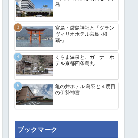
島
宮島・厳島神社と「グラン
ヴィリオホテル宮島 -和
蔵-」
くらま温泉と、ガーナーホ
テル京都四条烏丸
亀の井ホテル 鳥羽と４度目
の伊勢神宮
ブックマーク