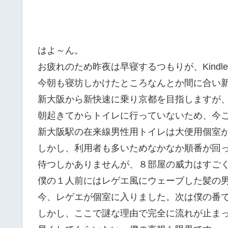
はよ～ん。
お疲れのため昨夜は早寝するつもりが、Kind
今朝も寝坊しかけたところなんとか間に合い
新大阪から新快速に乗り京都を目指しますが
朝起きてからトイレに行っていないため、今
新大阪駅の在来線男性用トイレは大便用個室
しかし、利用者も多いためなかなか順番が回
待つしかありませんが、８部屋の威力はすご
僕の１人前にはレゲエ風にウェーブした髪の
今、レゲエが個室に入りました。次は僕の番
しかし、ここで謎な理由で完全に流れが止ま