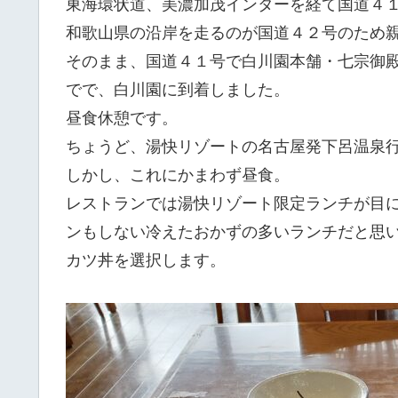
東海環状道、美濃加茂インターを経て国道４
和歌山県の沿岸を走るのが国道４２号のため
そのまま、国道４１号で白川園本舗・七宗御
でで、白川園に到着しました。
昼食休憩です。
ちょうど、湯快リゾートの名古屋発下呂温泉
しかし、これにかまわず昼食。
レストランでは湯快リゾート限定ランチが目
ンもしない冷えたおかずの多いランチだと思
カツ丼を選択します。