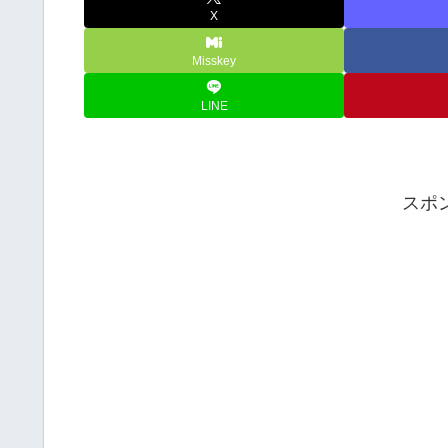
X
Misskey
LINE
スポ