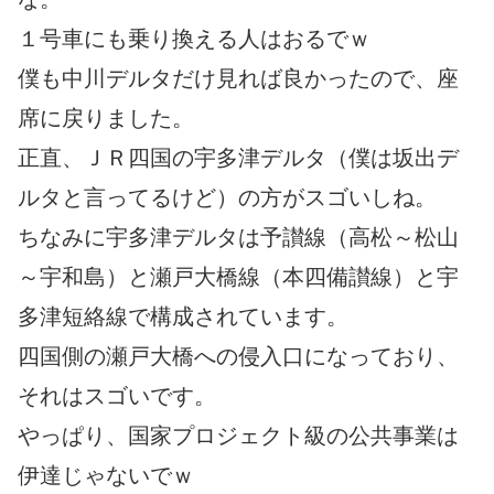
１号車にも乗り換える人はおるでｗ
僕も中川デルタだけ見れば良かったので、座
席に戻りました。
正直、ＪＲ四国の宇多津デルタ（僕は坂出デ
ルタと言ってるけど）の方がスゴいしね。
ちなみに宇多津デルタは予讃線（高松～松山
～宇和島）と瀬戸大橋線（本四備讃線）と宇
多津短絡線で構成されています。
四国側の瀬戸大橋への侵入口になっており、
それはスゴいです。
やっぱり、国家プロジェクト級の公共事業は
伊達じゃないでｗ