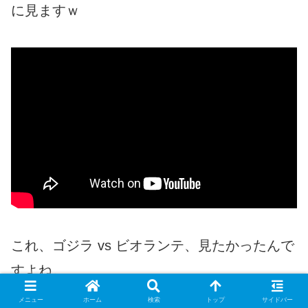
に見ますｗ
これ、ゴジラ vs ビオランテ、見たかったんで
すよね。
こちらの音楽はゴジラのメイン作曲家の伊福
メニュー
ホーム
検索
トップ
サイドバー