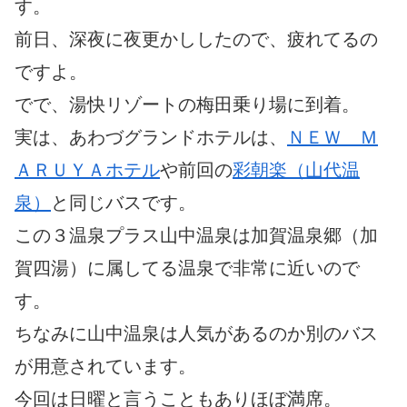
す。
前日、深夜に夜更かししたので、疲れてるの
ですよ。
でで、湯快リゾートの梅田乗り場に到着。
実は、あわづグランドホテルは、
ＮＥＷ Ｍ
ＡＲＵＹＡホテル
や前回の
彩朝楽（山代温
泉）
と同じバスです。
この３温泉プラス山中温泉は加賀温泉郷（加
賀四湯）に属してる温泉で非常に近いので
す。
ちなみに山中温泉は人気があるのか別のバス
が用意されています。
今回は日曜と言うこともありほぼ満席。