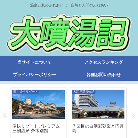
温泉と肌のふれあいは、自然と人間のふれあい
当サイトについて
アクセスランキング
プライバシーポリシー
各種お問い合わせ
旧・湯快リゾート
大江戸温泉物語
湯快リゾートプレミアム
伊
７回目の白浜彩朝楽と円月
ゃ
三朝温泉 斉木別館
温
島
テ