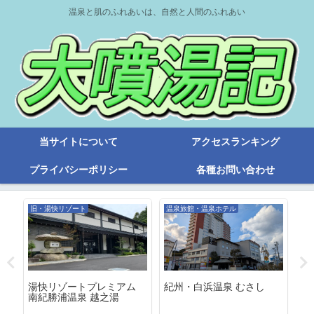
温泉と肌のふれあいは、自然と人間のふれあい
当サイトについて
アクセスランキング
プライバシーポリシー
各種お問い合わせ
旧・湯快リゾート
温泉旅館・温泉ホテル
温
ト
湯快リゾートプレミアム
紀州・白浜温泉 むさし
ホ
南紀勝浦温泉 越之湯