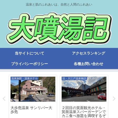
温泉と肌のふれあいは、自然と人間のふれあい
当サイトについて
アクセスランキング
プライバシーポリシー
各種お問い合わせ
温泉旅館・温泉ホテル
旧・大江戸温泉物語
旧
本
大歩危温泉 サンリバー大
２回目の箕面観光ホテル・
湯
歩危
箕面温泉スパーガーデンで
三
カニ食べ放題を満喫するぞ