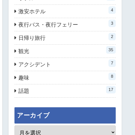
4
激安ホテル
3
夜行バス・夜行フェリー
2
日帰り旅行
35
観光
7
アクシデント
8
趣味
17
話題
アーカイブ