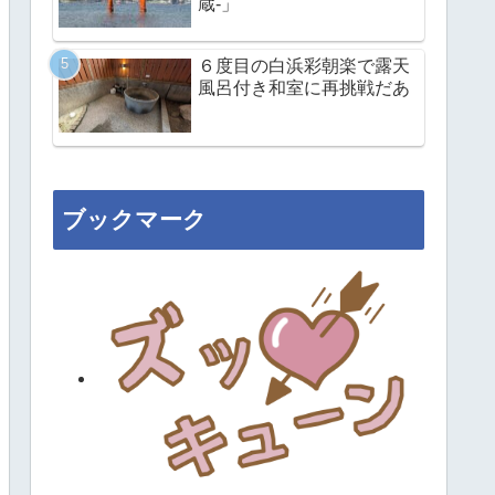
蔵-」
６度目の白浜彩朝楽で露天
風呂付き和室に再挑戦だあ
ブックマーク