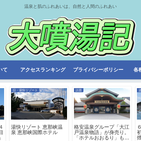
温泉と肌のふれあいは、自然と人間のふれあい
いて
アクセスランキング
プライバシーポリシー
各
旧・湯快リゾート
話題
４
湯快リゾート 恵那峡温
格安温泉グループ「大江
目
泉 恵那峡国際ホテル
戸温泉物語」が身売り。
」
「ホテルおおるり」もた