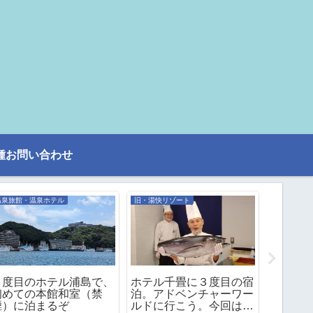
種お問い合わせ
温泉旅館・温泉ホテル
旧・湯快リゾート
旧・湯快リ
６度目のホテル浦島で、
ホテル千畳に３度目の宿
湯快リゾ
初めての本館和室（禁
泊。アドベンチャーワー
泉 青雲
煙）に泊まるぞ
ルドに行こう。今回はケ