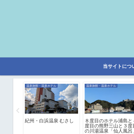
当サイトにつ
温泉旅館・温泉ホテル
温泉旅館・温泉ホテル
 南紀串
紀州・白浜温泉 むさし
８度目のホテル浦島と
度目の熊野三山と３度
の川湯温泉「仙人風呂