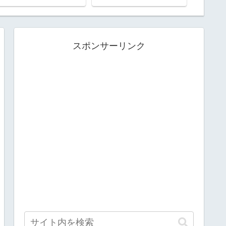
ニア号に乗るぞ（ケニア
号の写真なし）
スポンサーリンク