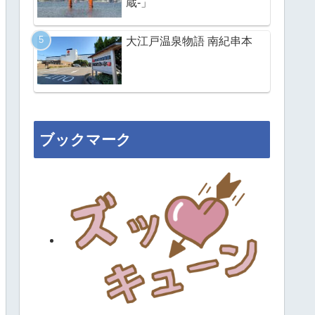
蔵-」
大江戸温泉物語 南紀串本
ブックマーク