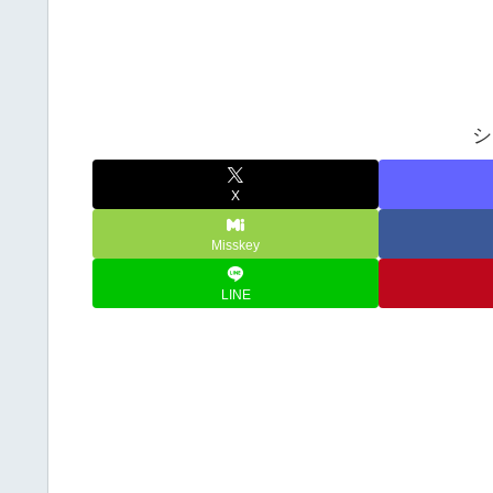
シ
X
Misskey
LINE