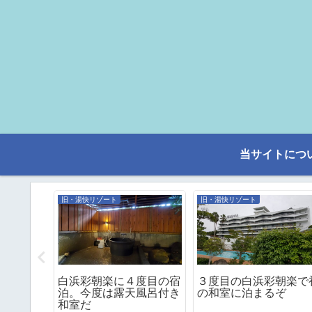
当サイトにつ
旧・湯快リゾート
旧・湯快リゾート
中、６回
白浜彩朝楽に４度目の宿
３度目の白浜彩朝楽で
に宿泊だ
泊。今度は露天風呂付き
の和室に泊まるぞ
和室だ