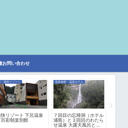
種お問い合わせ
旧・湯快リゾート
温泉旅館・温泉ホテル
大江戸温泉
湯快リゾート 下呂温泉
７回目の忘帰洞（ホテル
大江戸温
下呂彩朝楽別館
浦島）と３回目のわたら
ＹＡ白
せ温泉 大露天風呂と３
泉