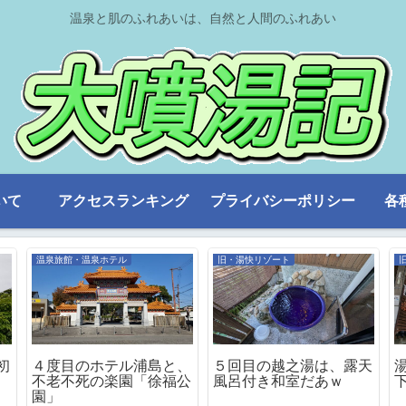
温泉と肌のふれあいは、自然と人間のふれあい
いて
アクセスランキング
プライバシーポリシー
各
温泉旅館・温泉ホテル
旧・湯快リゾート
初
４度目のホテル浦島と、
５回目の越之湯は、露天
不老不死の楽園「徐福公
風呂付き和室だあｗ
園」