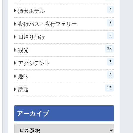
4
激安ホテル
3
夜行バス・夜行フェリー
2
日帰り旅行
35
観光
7
アクシデント
8
趣味
17
話題
アーカイブ