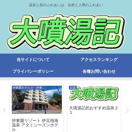
温泉と肌のふれあいは、自然と人間のふれあい
当サイトについて
アクセスランキング
プライバシーポリシー
各種お問い合わせ
伊東園ホテルズ・伊東園リゾート
話題
旧
大墳湯記的おすすめ温泉２
１
今
伊東園リゾート 伊豆熱海
３
風
温泉 アタミシーズンホテ
和
だ
ル