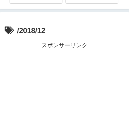
も
陰
た
/2018/12
スポンサーリンク