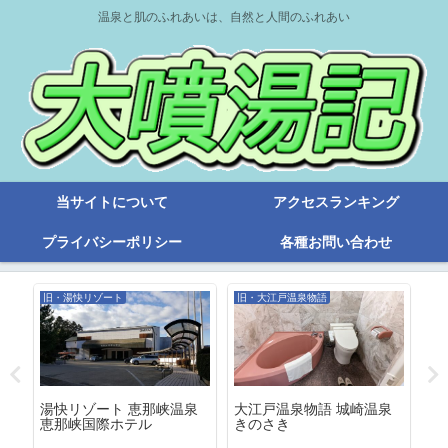
温泉と肌のふれあいは、自然と人間のふれあい
当サイトについて
アクセスランキング
プライバシーポリシー
各種お問い合わせ
旧・湯快リゾート
旧・大江戸温泉物語
旧
７
湯快リゾート 恵那峡温泉
大江戸温泉物語 城崎温泉
あ
恵那峡国際ホテル
きのさき
ホ
和