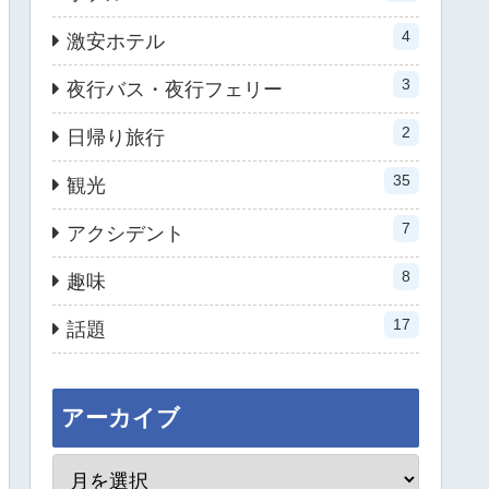
4
激安ホテル
3
夜行バス・夜行フェリー
2
日帰り旅行
35
観光
7
アクシデント
8
趣味
17
話題
アーカイブ