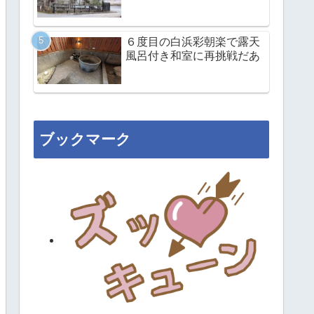
６度目の白浜彩朝楽で露天
風呂付き和室に再挑戦だあ
ブックマーク