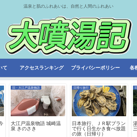
温泉と肌のふれあいは、自然と人間のふれあい
いて
アクセスランキング
プライバシーポリシー
各
旧・大江戸温泉物語
日帰り旅行
今
大江戸温泉物語 城崎温
日本旅行、ＪＲ駅プラン
泉 きのさき
で行く日生かき食べ放題
の旅（日帰り）