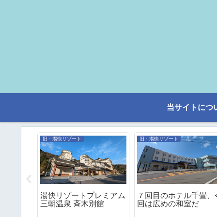
当サイトにつ
旧・湯快リゾート
旧・湯快リゾート
快リゾー
湯快リゾートプレミアム
７回目のホテル千畳、
ンキン
三朝温泉 斉木別館
回は広めの和室だ