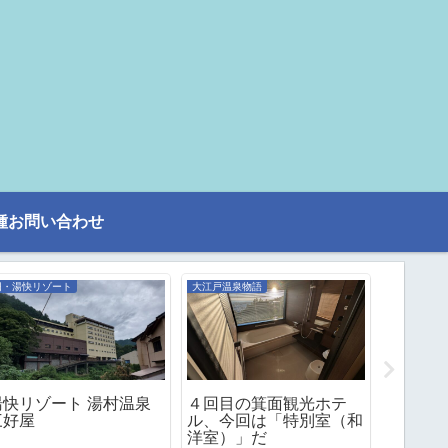
種お問い合わせ
旧・湯快リゾート
大江戸温泉物語
温泉旅館・
湯快リゾート 湯村温泉
４回目の箕面観光ホテ
２回目
三好屋
ル、今回は「特別室（和
浦島）
洋室）」だ
山