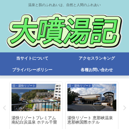
温泉と肌のふれあいは、自然と人間のふれあい
当サイトについて
アクセスランキング
プライバシーポリシー
各種お問い合わせ
旧・湯快リゾート
旧・湯快リゾート
旧
湯快リゾートプレミアム
湯快リゾート 恵那峡温泉
７
ー
南紀白浜温泉 ホテル千畳
恵那峡国際ホテル
は