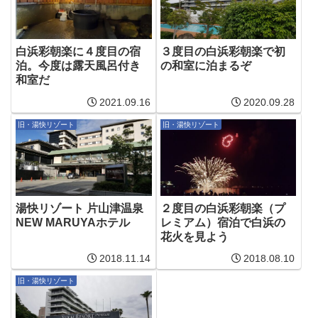
白浜彩朝楽に４度目の宿
３度目の白浜彩朝楽で初
泊。今度は露天風呂付き
の和室に泊まるぞ
和室だ
2021.09.16
2020.09.28
旧・湯快リゾート
旧・湯快リゾート
湯快リゾート 片山津温泉
２度目の白浜彩朝楽（プ
NEW MARUYAホテル
レミアム）宿泊で白浜の
花火を見よう
2018.11.14
2018.08.10
旧・湯快リゾート