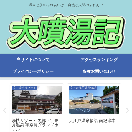
温泉と肌のふれあいは、自然と人間のふれあい
当サイトについて
アクセスランキング
プライバシーポリシー
各種お問い合わせ
旧・湯快リゾート
旧・大江戸温泉物語
あ
湯快リゾート 黒部・宇奈
大江戸温泉物語 南紀串本
伊
月温泉 宇奈月グランドホ
ー
テル
と