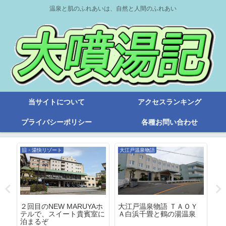
温泉と肌のふれあいは、自然と人間のふれあい
当サイトについて
アクセスランキング
プライバシーポリシー
各種お問い合わせ
旧・湯快リゾート
大江戸温泉物語
旧
泉
２回目のNEW MARUYAホ
５
大江戸温泉物語 ＴＡＯＹ
テルで、スイート貴賓室に
泊
Ａ白浜千畳と鶴の湯温泉
泊まるぞ
の