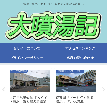
温泉と肌のふれあいは、自然と人間のふれあい
当サイトについて
アクセスランキング
プライバシーポリシー
各種お問い合わせ
大江戸温泉物語
伊東園ホテルズ・伊東園リゾート
旧
海
伊東園リゾート 伊豆熱海
記
大江戸温泉物語 ＴＡＯＹ
温泉 ホテル大野屋
の
Ａ白浜千畳と鶴の湯温泉