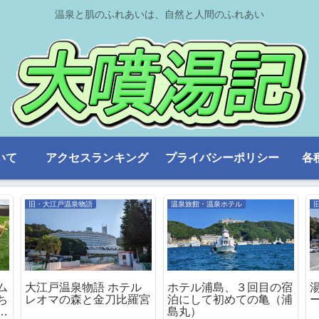
温泉と肌のふれあいは、自然と人間のふれあい
いて
アクセスランキング
プライバシーポリシー
各
旧・大江戸温泉物語
温泉旅館・温泉ホテル
ム
大江戸温泉物語 ホテル
ホテル浦島、３回目の宿
ち
レオマの森と金刀比羅宮
泊にして初めての亀（浦
よ
島丸）