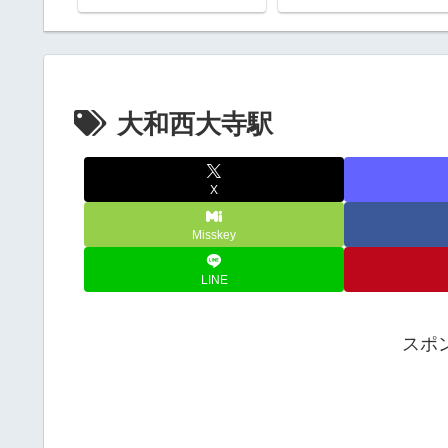
う
大和西大寺駅
X
Misskey
LINE
スポ