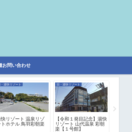
種お問い合わせ
旧・湯快リゾート
旧・湯快リゾート
旧・湯快リ
湯快リゾート 温泉リゾ
【令和１発目記念】湯快
７回目
ートホテル 鳥羽彩朝楽
リゾート 山代温泉 彩朝
回は広
楽【１号館】