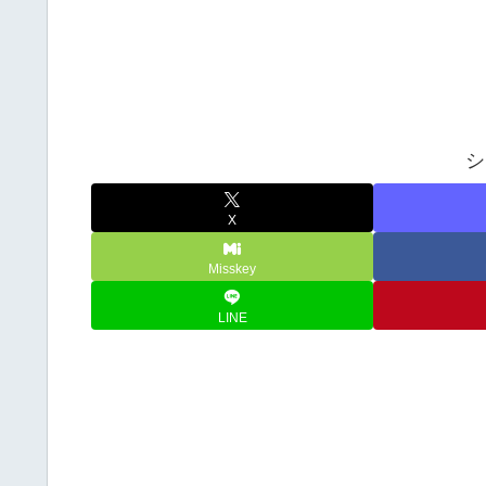
シ
X
Misskey
LINE