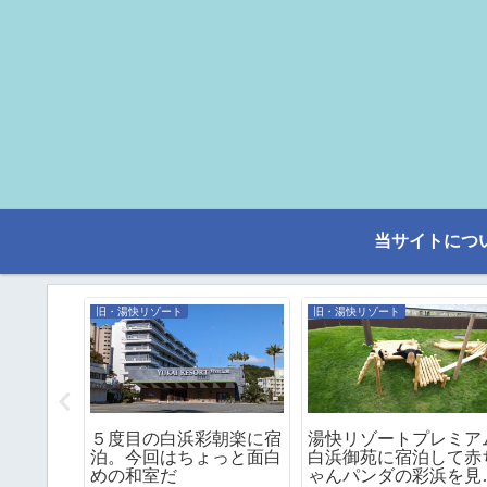
当サイトにつ
旧・湯快リゾート
旧・湯快リゾート
 伊勢志
５度目の白浜彩朝楽に宿
湯快リゾートプレミア
神宮に初
泊。今回はちょっと面白
白浜御苑に宿泊して赤
めの和室だ
ゃんパンダの彩浜を見