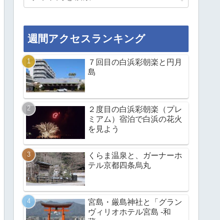
週間アクセスランキング
７回目の白浜彩朝楽と円月
島
２度目の白浜彩朝楽（プレ
ミアム）宿泊で白浜の花火
を見よう
くらま温泉と、ガーナーホ
テル京都四条烏丸
宮島・厳島神社と「グラン
ヴィリオホテル宮島 -和