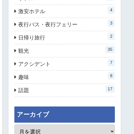
4
激安ホテル
3
夜行バス・夜行フェリー
2
日帰り旅行
35
観光
7
アクシデント
8
趣味
17
話題
アーカイブ