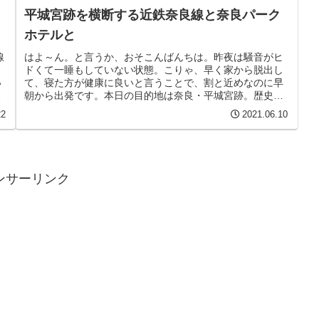
平城宮跡を横断する近鉄奈良線と奈良パーク
ホテルと
線
はよ～ん。と言うか、おそこんばんちは。昨夜は騒音がヒ
き
ドくて一睡もしていない状態。こりゃ、早く家から脱出し
い
て、寝た方が健康に良いと言うことで、割と近めなのに早
大
朝から出発です。本日の目的地は奈良・平城宮跡。歴史的
な古都です。邪馬台国は北九州説と...
22
2021.06.10
ンサーリンク