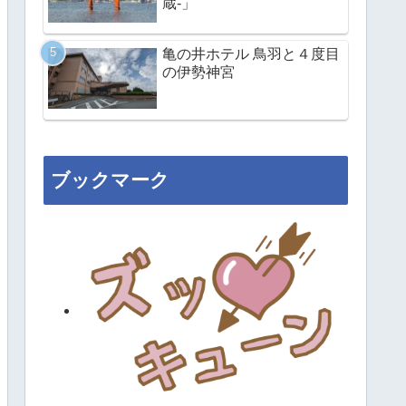
蔵-」
亀の井ホテル 鳥羽と４度目
の伊勢神宮
ブックマーク