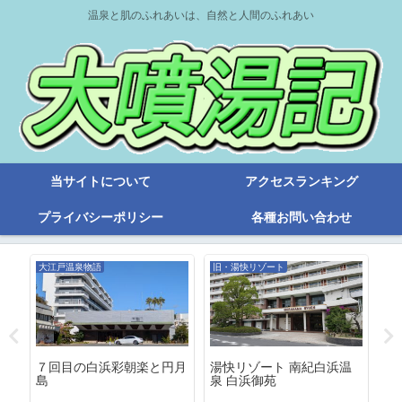
温泉と肌のふれあいは、自然と人間のふれあい
当サイトについて
アクセスランキング
プライバシーポリシー
各種お問い合わせ
大江戸温泉物語
旧・湯快リゾート
洞
伊
７回目の白浜彩朝楽と円月
湯快リゾート 南紀白浜温
温
島
泉 白浜御苑