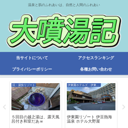
温泉と肌のふれあいは、自然と人間のふれあい
当サイトについて
アクセスランキング
プライバシーポリシー
各種お問い合わせ
旧・湯快リゾート
伊東園ホテルズ・伊東園リゾート
亀
温
５回目の越之湯は、露天風
伊東園リゾート 伊豆熱海
「
呂付き和室だあｗ
温泉 ホテル大野屋
と
塔