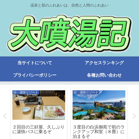
温泉と肌のふれあいは、自然と人間のふれあい
当サイトについて
アクセスランキング
プライバシーポリシー
各種お問い合わせ
旧・湯快リゾート
旧・湯快リゾート
旧
２回目の三好屋、久しぶり
３度目の白浜御苑で初のラ
湯
園
に湯快バスに乗るぞ
ンクアップ和室（８畳）に
ト
泊まるぞ