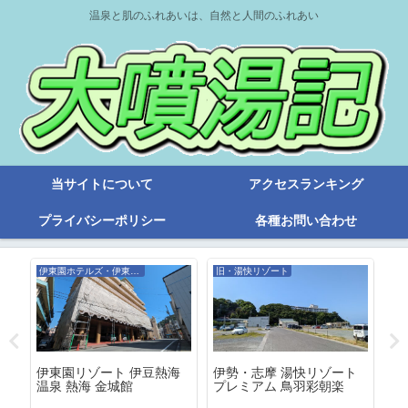
温泉と肌のふれあいは、自然と人間のふれあい
当サイトについて
アクセスランキング
プライバシーポリシー
各種お問い合わせ
伊東園ホテルズ・伊東園リゾート
旧・湯快リゾート
旧
海
伊東園リゾート 伊豆熱海
伊勢・志摩 湯快リゾート
湯
ホ
温泉 熱海 金城館
プレミアム 鳥羽彩朝楽
波