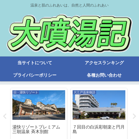
温泉と肌のふれあいは、自然と人間のふれあい
当サイトについて
アクセスランキング
プライバシーポリシー
各種お問い合わせ
旧・湯快リゾート
大江戸温泉物語
旧
レ
湯快リゾートプレミアム
湯
７回目の白浜彩朝楽と円月
三朝温泉 斉木別館
恵
島